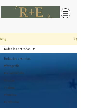
Blog
Todas las entradas
Todas las entradas
#fotografía
#reciennacido
#bodas
#bebes
#familias
#prebodas