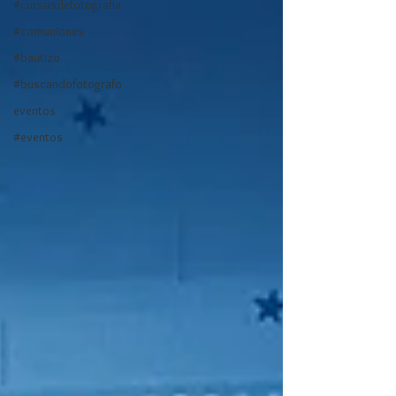
#cursosdefotografia
#comuniones
#bautizo
#buscandofotografo
eventos
#eventos