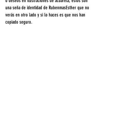
o deseos en ilustraciones de acuarela, éstos son 
una seña de identidad de RubenmasEsther que no 
verás en otro lado y si lo haces es que nos han 
copiado seguro.