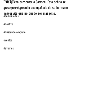
#prebodas
  Os quiero presentar a Carmen. Esta bebita se 
paso por el estudio acompañada de su hermano 
#cursosdefotografia
mayor Ale que no puede ser más pillo.
#comuniones
#bautizo
#buscandofotografo
eventos
#eventos