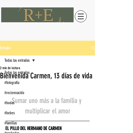
Entrada
Todas las entradas
2 min de lectura
Todas las entradas
Bienvenida Carmen, 13 días de vida
#fotografía
#reciennacido
Sumar uno más a la familia y 
#bodas
multiplicar el amor
#bebes
#familias
EL PILLO DEL HERMANO DE CARMEN