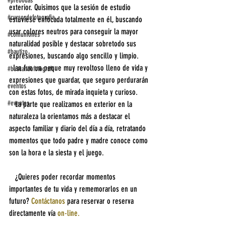
#prebodas
exterior. Quisimos que la sesión de estudio 
#cursosdefotografia
estuviese enfocada totalmente en él, buscando 
usar colores neutros para conseguir la mayor 
#comuniones
naturalidad posible y destacar sobretodo sus 
#bautizo
expresiones, buscando algo sencillo y limpio.
  Ian fue un peque muy revoltoso lleno de vida y 
#buscandofotografo
expresiones que guardar, que seguro perdurarán 
eventos
con estas fotos, de mirada inquieta y curioso.
#eventos
   La parte que realizamos en exterior en la 
naturaleza la orientamos más a destacar el 
aspecto familiar y diario del día a día, retratando 
momentos que todo padre y madre conoce como 
son la hora e la siesta y el juego.
   ¿Quieres poder recordar momentos 
importantes de tu vida y rememorarlos en un 
futuro? 
Contáctanos 
para reservar o reserva 
directamente vía 
on-line.