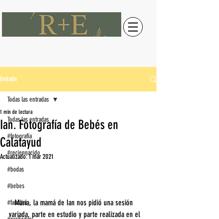
Entrada
Todas las entradas
1 min de lectura
Todas las entradas
Ian. Fotografía de Bebés en
#fotografía
Calatayud
#reciennacido
Actualizado:
1 mar 2021
#bodas
#bebes
   Maria, la mamá de Ian nos pidió una sesión 
#familias
variada, parte en estudio y parte realizada en el 