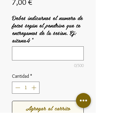
Precio
7,00 €
Debes indicarnos el numero de
fotos según el pendrive que te
entregamos de la sesion. Ej:
aitana4
*
0/500
Cantidad
*
Agregar al carrito
Desplegable hecho a mano en papel
antihuella de 4 a 8 fotos dependiendo