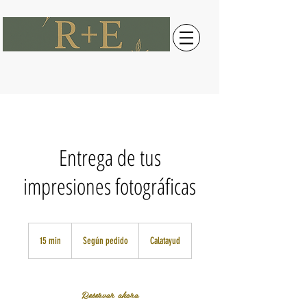
Entrega de tus
impresiones fotográficas
Según
pedido
15 min
1
Según pedido
Calatayud
5
m
Reservar ahora
i
n