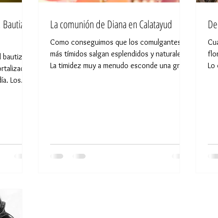
. Bautizo
La comunión de Diana en Calatayud
De
Como conseguimos que los comulgantes
Cua
más tímidos salgan esplendidos y naturales.
flo
l bautizo
La timidez muy a menudo esconde una gran
Lo 
ortalizado
dulzura que cuando
so
ía. Los