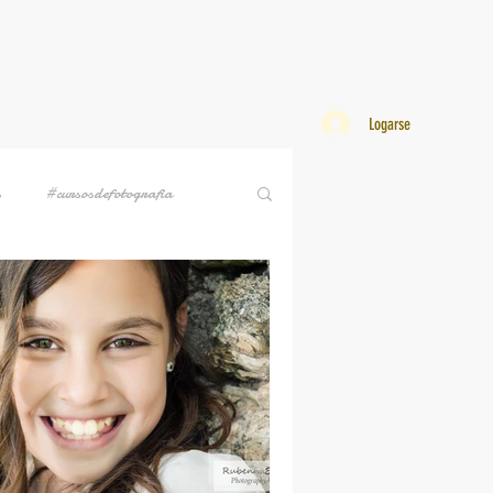
Logarse
s
#cursosdefotografia