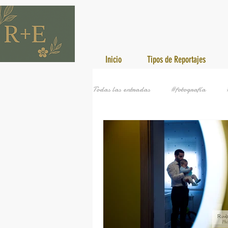
Inicio
Tipos de Reportajes
Todas las entradas
#fotografía
#comuniones
#bautizo
#b