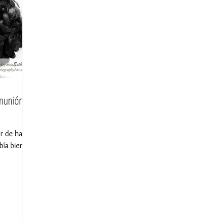
omunión
r de hacer
ía bien lo