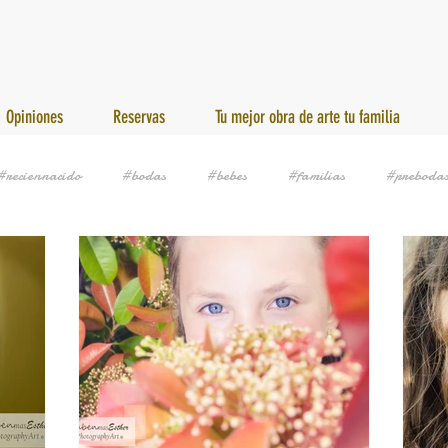
Opiniones
Reservas
Tu mejor obra de arte tu familia
#reciennacido
#bodas
#bebes
#familias
#preboda
uscandofotografo
eventos
#eventos