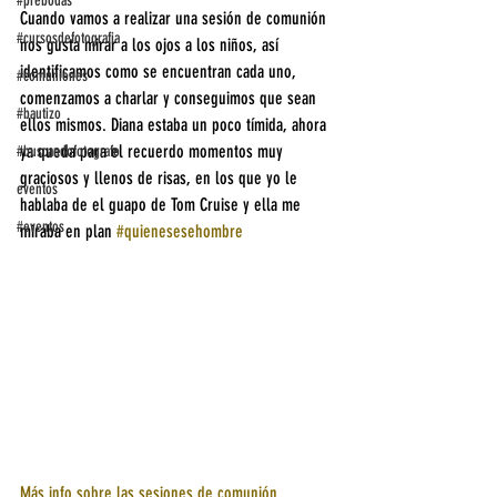
#prebodas
Cuando vamos a realizar una sesión de comunión 
#cursosdefotografia
nos gusta mirar a los ojos a los niños, así 
identificamos como se encuentran cada uno, 
#comuniones
comenzamos a charlar y conseguimos que sean 
#bautizo
ellos mismos. Diana estaba un poco tímida, ahora 
ya queda para el recuerdo momentos muy 
#buscandofotografo
graciosos y llenos de risas, en los que yo le 
eventos
hablaba de el guapo de Tom Cruise y ella me 
#eventos
miraba en plan 
#quienesesehombre
Más info sobre las sesiones de comunión 