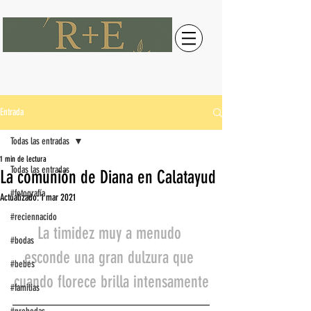
Entrada
Todas las entradas
1 min de lectura
Todas las entradas
La comunión de Diana en Calatayud
#fotografía
Actualizado:
1 mar 2021
#reciennacido
La timidez muy a menudo 
#bodas
esconde una gran dulzura que 
#bebes
cuando florece brilla intensamente
#familias